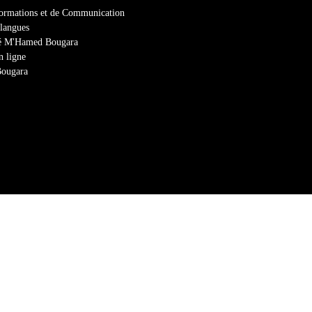
formations et de Communication
 langues
ité M'Hamed Bougara
n ligne
Bougara